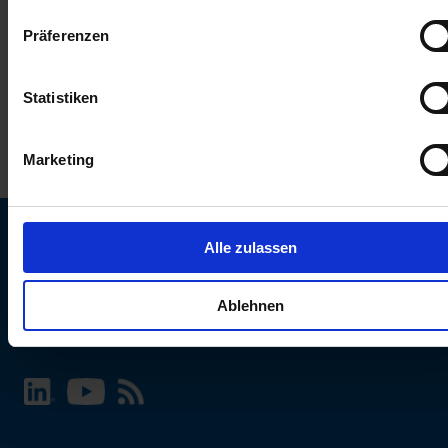
keinen Einfluss auf die Browserdaten. Weitere Informationen
Präferenzen
erhalten Sie in unserer
Datenschutzerklärung
.
Statistiken
Marketing
Alle zulassen
SCHURTER Webseite und Sprache wählen
Ablehnen
INTERNATIONAL - Deutsch