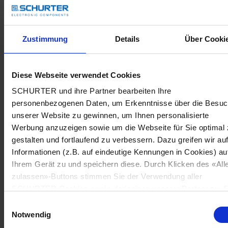
Zustimmung
Details
Über Cooki
Diese Webseite verwendet Cookies
SCHURTER und ihre Partner bearbeiten Ihre
personenbezogenen Daten, um Erkenntnisse über die Besu
unserer Website zu gewinnen, um Ihnen personalisierte
Werbung anzuzeigen sowie um die Webseite für Sie optimal 
gestalten und fortlaufend zu verbessern. Dazu greifen wir au
Informationen (z.B. auf eindeutige Kennungen in Cookies) au
Ihrem Gerät zu und speichern diese. Durch Klicken des «All
zulassen»-Buttons stimmen Sie der Verwendung aller
SCHURTER Cookies sowie derjenigen unserer Partner zu. S
können Ihre Einstellungen jederzeit ändern, indem Sie auf
Einwilligungsauswahl
«Cookie-Einstellungen verwalten» am Seitenende klicken. Ih
Notwendig
Einstellungen werden unseren Partnern gemeldet und haben