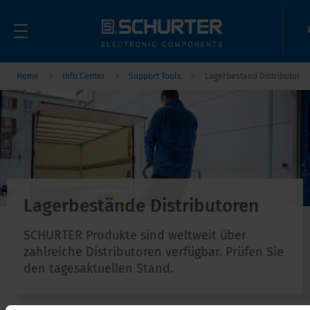
Home
Info Center
Support Tools
Lagerbestand Distributor
Lagerbestände Distributoren
SCHURTER Produkte sind weltweit über
zahlreiche Distributoren verfügbar. Prüfen Sie
den tagesaktuellen Stand.