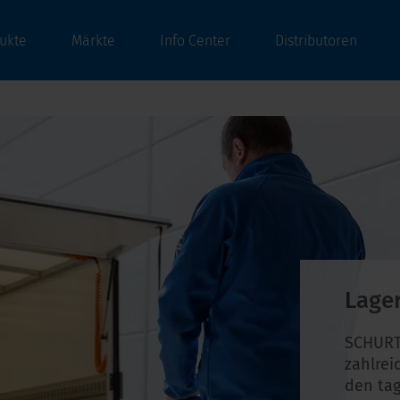
ukte
Märkte
Info Center
Distributoren
Lage
SCHURT
zahlrei
den tag