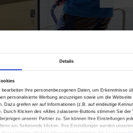
Details
Cookies
bearbeiten Ihre personenbezogenen Daten, um Erkenntnisse üb
en personalisierte Werbung anzuzeigen sowie um die Webseite fü
n. Dazu greifen wir auf Informationen (z.B. auf eindeutige Kennu
e. Durch Klicken des «Alles zulassen»-Buttons stimmen Sie der
enigen unserer Partner zu. Sie können Ihre Einstellungen jede
lten» am Seitenende klicken. Ihre Einstellungen werden unsere
e Browserdaten. Weitere Informationen erhalten Sie in unserer
Da