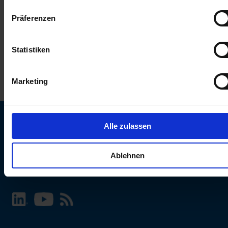
keinen Einfluss auf die Browserdaten. Weitere Informationen
Präferenzen
erhalten Sie in unserer
Datenschutzerklärung
.
Statistiken
Marketing
Alle zulassen
SCHURTER Webseite und Sprache wählen
Ablehnen
INTERNATIONAL - Deutsch