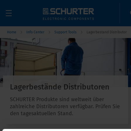
Home
Info Center
Support Tools
Lagerbestand Distributor
Lagerbestände Distributoren
SCHURTER Produkte sind weltweit über
zahlreiche Distributoren verfügbar. Prüfen Sie
den tagesaktuellen Stand.