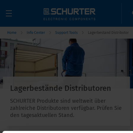
Home
Info Center
Support Tools
Lagerbestand Distributor
Lagerbestände Distributoren
SCHURTER Produkte sind weltweit über
zahlreiche Distributoren verfügbar. Prüfen Sie
den tagesaktuellen Stand.