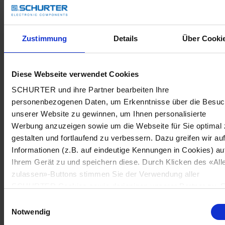
Zustimmung
Details
Über Cooki
Diese Webseite verwendet Cookies
SCHURTER und ihre Partner bearbeiten Ihre
personenbezogenen Daten, um Erkenntnisse über die Besu
unserer Website zu gewinnen, um Ihnen personalisierte
Werbung anzuzeigen sowie um die Webseite für Sie optimal 
gestalten und fortlaufend zu verbessern. Dazu greifen wir au
Informationen (z.B. auf eindeutige Kennungen in Cookies) au
Ihrem Gerät zu und speichern diese. Durch Klicken des «All
zulassen»-Buttons stimmen Sie der Verwendung aller
SCHURTER Cookies sowie derjenigen unserer Partner zu. S
können Ihre Einstellungen jederzeit ändern, indem Sie auf
Einwilligungsauswahl
«Cookie-Einstellungen verwalten» am Seitenende klicken. Ih
Notwendig
Einstellungen werden unseren Partnern gemeldet und haben