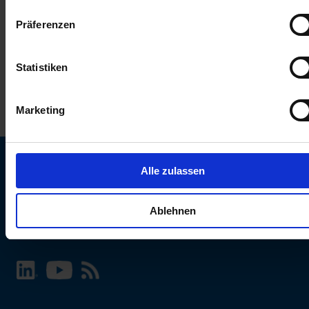
keinen Einfluss auf die Browserdaten. Weitere Informationen
Präferenzen
erhalten Sie in unserer
Datenschutzerklärung
.
Statistiken
Marketing
Alle zulassen
SCHURTER Webseite und Sprache wählen
Ablehnen
INTERNATIONAL - Deutsch