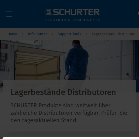
Home
Info Center
Support Tools
Lagerbestand Distributor
Lagerbestände Distributoren
SCHURTER Produkte sind weltweit über
zahlreiche Distributoren verfügbar. Prüfen Sie
den tagesaktuellen Stand.