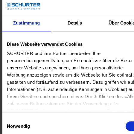
Zustimmung
Details
Über Cooki
Diese Webseite verwendet Cookies
SCHURTER und ihre Partner bearbeiten Ihre
personenbezogenen Daten, um Erkenntnisse über die Besu
unserer Website zu gewinnen, um Ihnen personalisierte
Werbung anzuzeigen sowie um die Webseite für Sie optimal 
gestalten und fortlaufend zu verbessern. Dazu greifen wir au
Informationen (z.B. auf eindeutige Kennungen in Cookies) au
Ihrem Gerät zu und speichern diese. Durch Klicken des «All
zulassen»-Buttons stimmen Sie der Verwendung aller
SCHURTER Cookies sowie derjenigen unserer Partner zu. S
können Ihre Einstellungen jederzeit ändern, indem Sie auf
Einwilligungsauswahl
«Cookie-Einstellungen verwalten» am Seitenende klicken. Ih
Notwendig
Einstellungen werden unseren Partnern gemeldet und haben