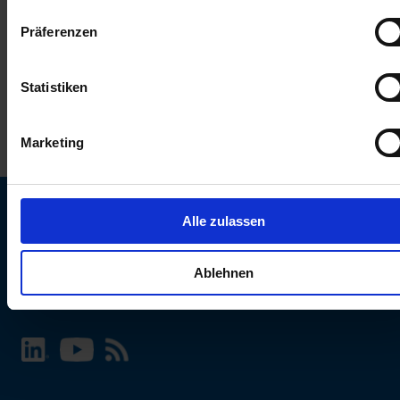
keinen Einfluss auf die Browserdaten. Weitere Informationen
Präferenzen
erhalten Sie in unserer
Datenschutzerklärung
.
Statistiken
Marketing
Alle zulassen
SCHURTER Webseite und Sprache wählen
Ablehnen
INTERNATIONAL - Deutsch