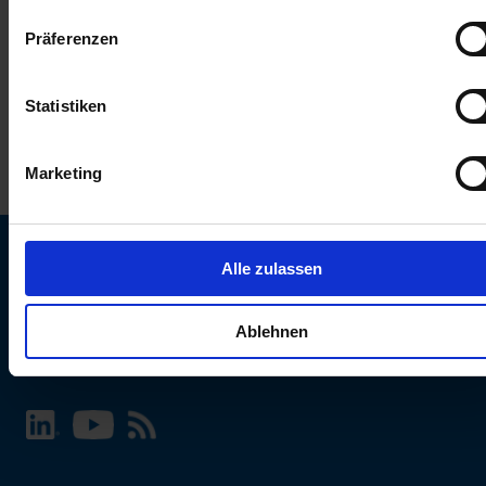
keinen Einfluss auf die Browserdaten. Weitere Informationen
Präferenzen
erhalten Sie in unserer
Datenschutzerklärung
.
Statistiken
Marketing
Alle zulassen
SCHURTER Webseite und Sprache wählen
Ablehnen
INTERNATIONAL - Deutsch