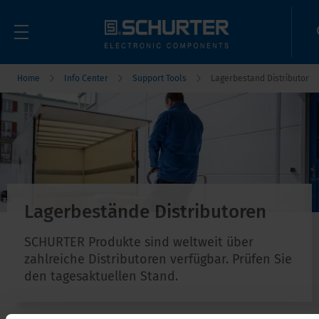
Home
Info Center
Support Tools
Lagerbestand Distributor
Lagerbestände Distributoren
SCHURTER Produkte sind weltweit über
zahlreiche Distributoren verfügbar. Prüfen Sie
den tagesaktuellen Stand.