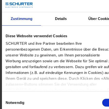
Zustimmung
Details
Über Cooki
Diese Webseite verwendet Cookies
SCHURTER und ihre Partner bearbeiten Ihre
personenbezogenen Daten, um Erkenntnisse über die Besu
unserer Website zu gewinnen, um Ihnen personalisierte
Werbung anzuzeigen sowie um die Webseite für Sie optimal 
gestalten und fortlaufend zu verbessern. Dazu greifen wir au
Informationen (z.B. auf eindeutige Kennungen in Cookies) au
Ihrem Gerät zu und speichern diese. Durch Klicken des «All
zulassen»-Buttons stimmen Sie der Verwendung aller
SCHURTER Cookies sowie derjenigen unserer Partner zu. S
können Ihre Einstellungen jederzeit ändern, indem Sie auf
Einwilligungsauswahl
«Cookie-Einstellungen verwalten» am Seitenende klicken. Ih
Notwendig
Einstellungen werden unseren Partnern gemeldet und haben