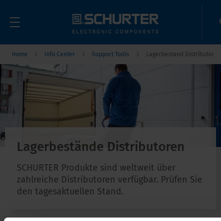
Home
Info Center
Support Tools
Lagerbestand Distributor
Lagerbestände Distributoren
SCHURTER Produkte sind weltweit über
zahlreiche Distributoren verfügbar. Prüfen Sie
den tagesaktuellen Stand.