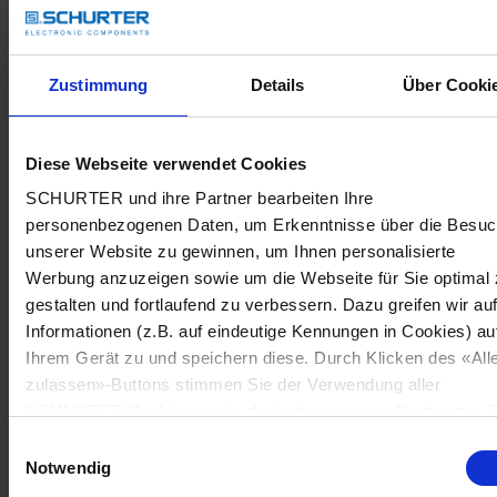
Zustimmung
Details
Über Cooki
Diese Webseite verwendet Cookies
SCHURTER und ihre Partner bearbeiten Ihre
personenbezogenen Daten, um Erkenntnisse über die Besu
unserer Website zu gewinnen, um Ihnen personalisierte
Werbung anzuzeigen sowie um die Webseite für Sie optimal 
gestalten und fortlaufend zu verbessern. Dazu greifen wir au
Informationen (z.B. auf eindeutige Kennungen in Cookies) au
Ihrem Gerät zu und speichern diese. Durch Klicken des «All
zulassen»-Buttons stimmen Sie der Verwendung aller
SCHURTER Cookies sowie derjenigen unserer Partner zu. S
können Ihre Einstellungen jederzeit ändern, indem Sie auf
Einwilligungsauswahl
«Cookie-Einstellungen verwalten» am Seitenende klicken. Ih
Notwendig
Einstellungen werden unseren Partnern gemeldet und haben