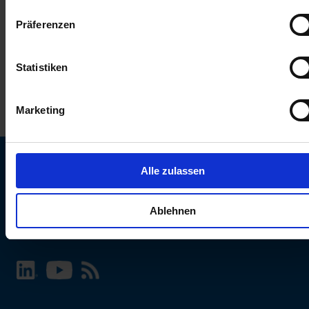
keinen Einfluss auf die Browserdaten. Weitere Informationen
Präferenzen
erhalten Sie in unserer
Datenschutzerklärung
.
Statistiken
Marketing
Alle zulassen
SCHURTER Webseite und Sprache wählen
Ablehnen
INTERNATIONAL - Deutsch