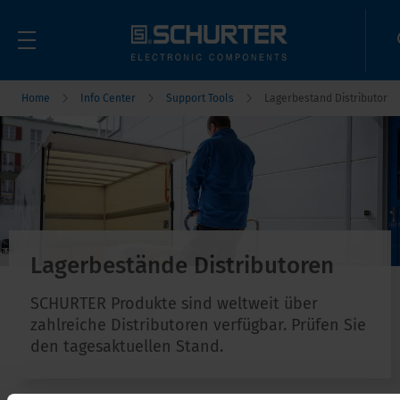
Home
Info Center
Support Tools
Lagerbestand Distributor
Lagerbestände Distributoren
SCHURTER Produkte sind weltweit über
zahlreiche Distributoren verfügbar. Prüfen Sie
den tagesaktuellen Stand.