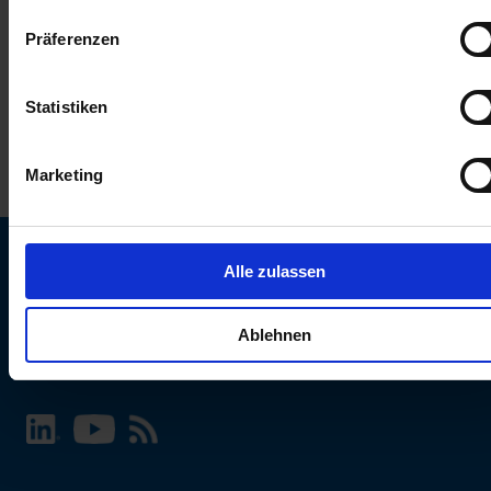
keinen Einfluss auf die Browserdaten. Weitere Informationen
Präferenzen
erhalten Sie in unserer
Datenschutzerklärung
.
Statistiken
Marketing
Alle zulassen
SCHURTER Webseite und Sprache wählen
Ablehnen
INTERNATIONAL - Deutsch