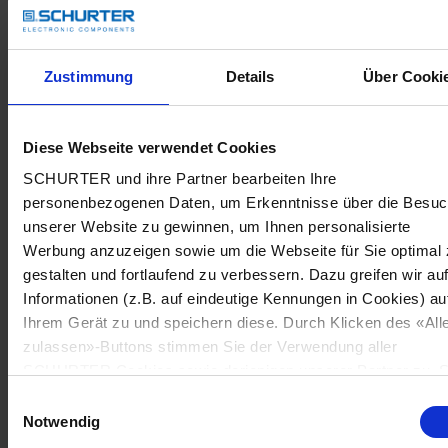
Zustimmung
Details
Über Cooki
Diese Webseite verwendet Cookies
SCHURTER und ihre Partner bearbeiten Ihre
personenbezogenen Daten, um Erkenntnisse über die Besu
unserer Website zu gewinnen, um Ihnen personalisierte
Werbung anzuzeigen sowie um die Webseite für Sie optimal 
gestalten und fortlaufend zu verbessern. Dazu greifen wir au
Informationen (z.B. auf eindeutige Kennungen in Cookies) au
Ihrem Gerät zu und speichern diese. Durch Klicken des «All
zulassen»-Buttons stimmen Sie der Verwendung aller
SCHURTER Cookies sowie derjenigen unserer Partner zu. S
können Ihre Einstellungen jederzeit ändern, indem Sie auf
Einwilligungsauswahl
«Cookie-Einstellungen verwalten» am Seitenende klicken. Ih
Notwendig
Einstellungen werden unseren Partnern gemeldet und haben