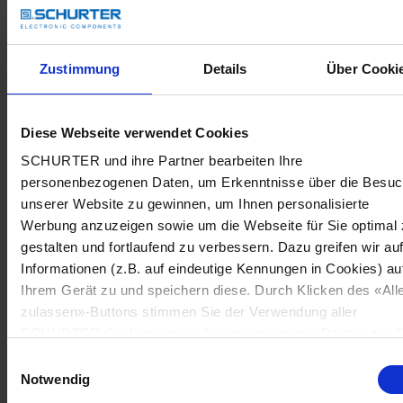
Zustimmung
Details
Über Cooki
Diese Webseite verwendet Cookies
SCHURTER und ihre Partner bearbeiten Ihre
personenbezogenen Daten, um Erkenntnisse über die Besu
unserer Website zu gewinnen, um Ihnen personalisierte
Werbung anzuzeigen sowie um die Webseite für Sie optimal 
gestalten und fortlaufend zu verbessern. Dazu greifen wir au
Informationen (z.B. auf eindeutige Kennungen in Cookies) au
Ihrem Gerät zu und speichern diese. Durch Klicken des «All
zulassen»-Buttons stimmen Sie der Verwendung aller
SCHURTER Cookies sowie derjenigen unserer Partner zu. S
können Ihre Einstellungen jederzeit ändern, indem Sie auf
Einwilligungsauswahl
«Cookie-Einstellungen verwalten» am Seitenende klicken. Ih
Notwendig
Einstellungen werden unseren Partnern gemeldet und haben