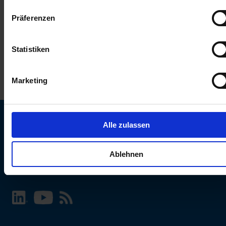
keinen Einfluss auf die Browserdaten. Weitere Informationen
Präferenzen
erhalten Sie in unserer
Datenschutzerklärung
.
Statistiken
Marketing
Alle zulassen
SCHURTER Webseite und Sprache wählen
Ablehnen
INTERNATIONAL - Deutsch