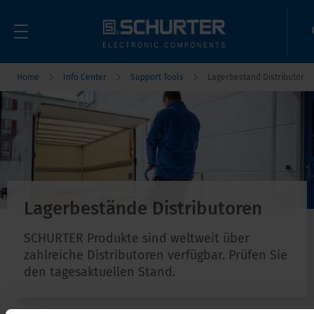
Home
Info Center
Support Tools
Lagerbestand Distributor
Lagerbestände Distributoren
SCHURTER Produkte sind weltweit über
zahlreiche Distributoren verfügbar. Prüfen Sie
den tagesaktuellen Stand.