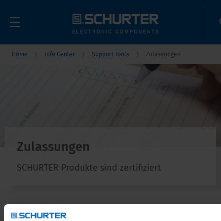
Home
Info Center
Support Tools
Zulassungen
Zulassungen
SCHURTER Produkte sind zertifiziert