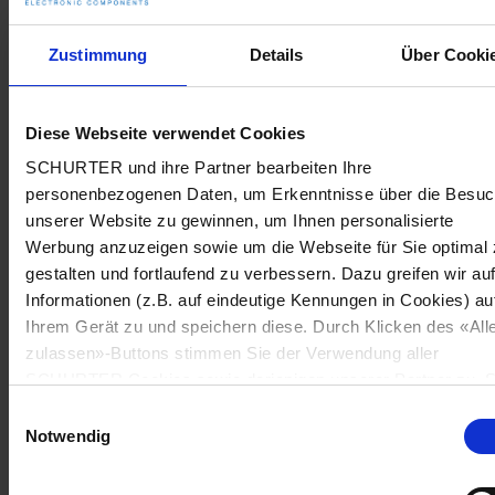
Zustimmung
Details
Über Cooki
Diese Webseite verwendet Cookies
SCHURTER und ihre Partner bearbeiten Ihre
personenbezogenen Daten, um Erkenntnisse über die Besu
unserer Website zu gewinnen, um Ihnen personalisierte
Werbung anzuzeigen sowie um die Webseite für Sie optimal 
gestalten und fortlaufend zu verbessern. Dazu greifen wir au
Informationen (z.B. auf eindeutige Kennungen in Cookies) au
Ihrem Gerät zu und speichern diese. Durch Klicken des «All
zulassen»-Buttons stimmen Sie der Verwendung aller
SCHURTER Cookies sowie derjenigen unserer Partner zu. S
können Ihre Einstellungen jederzeit ändern, indem Sie auf
Einwilligungsauswahl
«Cookie-Einstellungen verwalten» am Seitenende klicken. Ih
Notwendig
Einstellungen werden unseren Partnern gemeldet und haben
keinen Einfluss auf die Browserdaten. Weitere Informationen