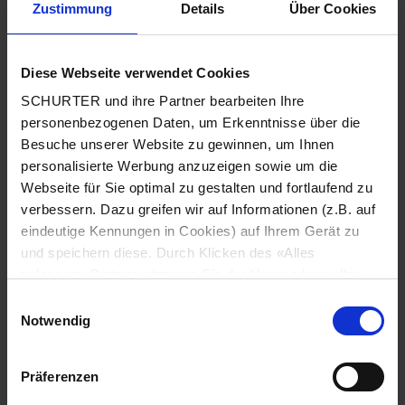
Zustimmung
Details
Über Cookies
Stadt
*
Diese Webseite verwendet Cookies
SCHURTER und ihre Partner bearbeiten Ihre
Land
*
personenbezogenen Daten, um Erkenntnisse über die
Besuche unserer Website zu gewinnen, um Ihnen
personalisierte Werbung anzuzeigen sowie um die
Webseite für Sie optimal zu gestalten und fortlaufend zu
Telefonnummer
*
verbessern. Dazu greifen wir auf Informationen (z.B. auf
eindeutige Kennungen in Cookies) auf Ihrem Gerät zu
und speichern diese. Durch Klicken des «Alles
zulassen»-Buttons stimmen Sie der Verwendung aller
SCHURTER Cookies sowie derjenigen unserer Partner
Mitteilung
*
Einwilligungsauswahl
zu. Sie können Ihre Einstellungen jederzeit ändern, indem
Notwendig
Sie auf «Cookie-Einstellungen verwalten» am Seitenende
klicken. Ihre Einstellungen werden unseren Partnern
Präferenzen
gemeldet und haben keinen Einfluss auf die
Browserdaten. Weitere Informationen erhalten Sie in