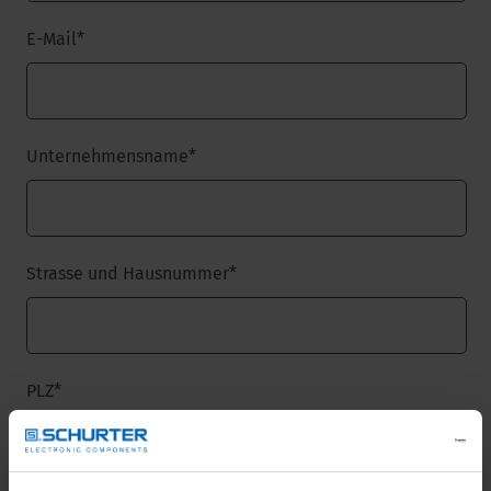
E-Mail
*
Unternehmensname
*
Strasse und Hausnummer
*
PLZ
*