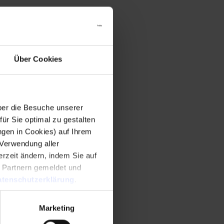
Über Cookies
er die Besuche unserer
r Sie optimal zu gestalten
ngen in Cookies) auf Ihrem
 Verwendung aller
rzeit ändern, indem Sie auf
n Partnern gemeldet und
tenschutzerklärung
.
Marketing