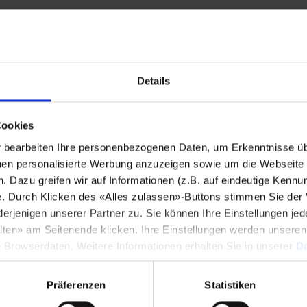
Stadt
*
Details
Land
*
Cookies
bearbeiten Ihre personenbezogenen Daten, um Erkenntnisse üb
Telefonnummer
*
en personalisierte Werbung anzuzeigen sowie um die Webseite fü
n. Dazu greifen wir auf Informationen (z.B. auf eindeutige Kennu
e. Durch Klicken des «Alles zulassen»-Buttons stimmen Sie der
enigen unserer Partner zu. Sie können Ihre Einstellungen jede
lten» am Seitenende klicken. Ihre Einstellungen werden unsere
Mitteilung
*
e Browserdaten. Weitere Informationen erhalten Sie in unserer
Da
Präferenzen
Statistiken