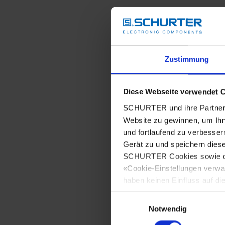
Zustimmung
Diese Webseite verwendet 
SCHURTER und ihre Partner 
Website zu gewinnen, um Ihn
und fortlaufend zu verbesser
Gerät zu und speichern dies
SCHURTER Cookies sowie derj
«Cookie-Einstellungen verwa
haben keinen Einfluss auf di
Einwilligungsauswahl
Notwendig