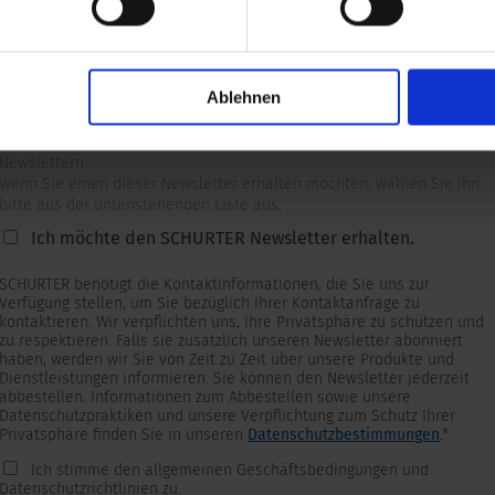
Ablehnen
Newsletter
Wir versorgen unsere Kunden mit produkt- und marktspezifischen
Newslettern.
Wenn Sie einen dieser Newsletter erhalten möchten, wählen Sie ihn
bitte aus der untenstehenden Liste aus.
Ich möchte den SCHURTER Newsletter erhalten.
SCHURTER benötigt die Kontaktinformationen, die Sie uns zur
Verfügung stellen, um Sie bezüglich Ihrer Kontaktanfrage zu
kontaktieren. Wir verpflichten uns, Ihre Privatsphäre zu schützen und
zu respektieren. Falls sie zusätzlich unseren Newsletter abonniert
haben, werden wir Sie von Zeit zu Zeit über unsere Produkte und
Dienstleistungen informieren. Sie können den Newsletter jederzeit
abbestellen. Informationen zum Abbestellen sowie unsere
Datenschutzpraktiken und unsere Verpflichtung zum Schutz Ihrer
Privatsphäre finden Sie in unseren
Datenschutzbestimmungen
.
*
Ich stimme den allgemeinen Geschäftsbedingungen und
Datenschutzrichtlinien zu.