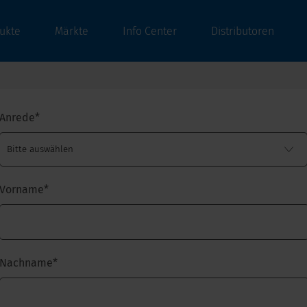
ukte
Märkte
Info Center
Distributoren
Anrede
*
Vorname
*
Nachname
*