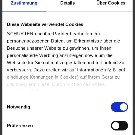
Zustimmung
Details
Über Cookies
Stadt
*
Diese Webseite verwendet Cookies
SCHURTER und ihre Partner bearbeiten Ihre
Land
*
personenbezogenen Daten, um Erkenntnisse über die
Besuche unserer Website zu gewinnen, um Ihnen
personalisierte Werbung anzuzeigen sowie um die
Webseite für Sie optimal zu gestalten und fortlaufend zu
Telefonnummer
*
verbessern. Dazu greifen wir auf Informationen (z.B. auf
eindeutige Kennungen in Cookies) auf Ihrem Gerät zu
und speichern diese. Durch Klicken des «Alles
zulassen»-Buttons stimmen Sie der Verwendung aller
SCHURTER Cookies sowie derjenigen unserer Partner
Mitteilung
*
Einwilligungsauswahl
zu. Sie können Ihre Einstellungen jederzeit ändern, indem
Notwendig
Sie auf «Cookie-Einstellungen verwalten» am Seitenende
klicken. Ihre Einstellungen werden unseren Partnern
Präferenzen
gemeldet und haben keinen Einfluss auf die
Browserdaten. Weitere Informationen erhalten Sie in