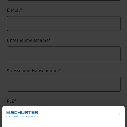
E-Mail
*
Unternehmensname
*
Strasse und Hausnummer
*
PLZ
*