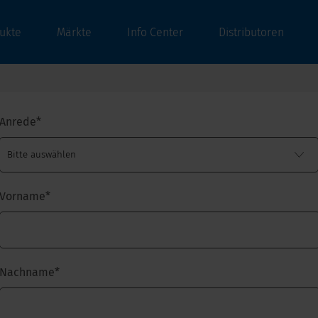
ukte
Märkte
Info Center
Distributoren
Anrede
*
Vorname
*
Nachname
*