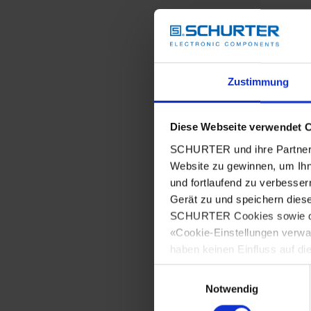
Zustimmung
Diese Webseite verwendet 
SCHURTER und ihre Partner 
Website zu gewinnen, um Ihn
und fortlaufend zu verbesser
Gerät zu und speichern dies
SCHURTER Cookies sowie derj
«Cookie-Einstellungen verwa
haben keinen Einfluss auf di
Einwilligungsauswahl
Notwendig