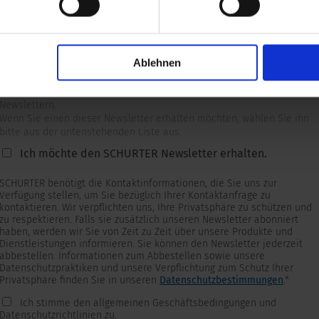
Ablehnen
Newsletter
Wir versorgen unsere Kunden mit produkt- und marktspezifischen
Newslettern.
Wenn Sie einen dieser Newsletter erhalten möchten, wählen Sie ihn
bitte aus der untenstehenden Liste aus.
Ich möchte den SCHURTER Newsletter erhalten.
SCHURTER benötigt die Kontaktinformationen, die Sie uns zur
Verfügung stellen, um Sie bezüglich Ihrer Kontaktanfrage zu
kontaktieren. Wir verpflichten uns, Ihre Privatsphäre zu schützen und
zu respektieren. Falls sie zusätzlich unseren Newsletter abonniert
haben, werden wir Sie von Zeit zu Zeit über unsere Produkte und
Dienstleistungen informieren. Sie können den Newsletter jederzeit
abbestellen. Informationen zum Abbestellen sowie unsere
Datenschutzpraktiken und unsere Verpflichtung zum Schutz Ihrer
Privatsphäre finden Sie in unseren
Datenschutzbestimmungen
.
*
Ich stimme den allgemeinen Geschäftsbedingungen und
Datenschutzrichtlinien zu.