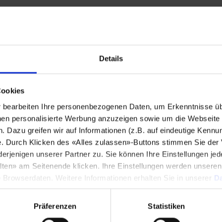
Stadt
*
Details
Land
*
Cookies
bearbeiten Ihre personenbezogenen Daten, um Erkenntnisse üb
Telefonnummer
*
en personalisierte Werbung anzuzeigen sowie um die Webseite fü
n. Dazu greifen wir auf Informationen (z.B. auf eindeutige Kennu
e. Durch Klicken des «Alles zulassen»-Buttons stimmen Sie der
enigen unserer Partner zu. Sie können Ihre Einstellungen jede
lten» am Seitenende klicken. Ihre Einstellungen werden unsere
Mitteilung
*
e Browserdaten. Weitere Informationen erhalten Sie in unserer
Da
Präferenzen
Statistiken