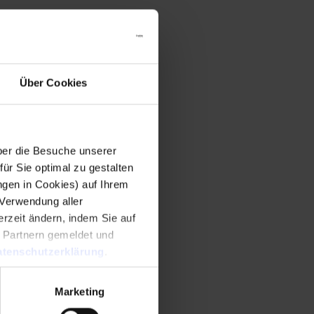
Über Cookies
er die Besuche unserer
r Sie optimal zu gestalten
ngen in Cookies) auf Ihrem
 Verwendung aller
rzeit ändern, indem Sie auf
n Partnern gemeldet und
tenschutzerklärung
.
Marketing