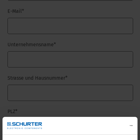
E-Mail
*
Unternehmensname
*
Strasse und Hausnummer
*
PLZ
*