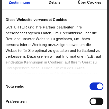
Zustimmung
Details
Über Cookies
Stadt
*
Diese Webseite verwendet Cookies
SCHURTER und ihre Partner bearbeiten Ihre
Land
*
personenbezogenen Daten, um Erkenntnisse über die
Besuche unserer Website zu gewinnen, um Ihnen
personalisierte Werbung anzuzeigen sowie um die
Webseite für Sie optimal zu gestalten und fortlaufend zu
Telefonnummer
*
verbessern. Dazu greifen wir auf Informationen (z.B. auf
eindeutige Kennungen in Cookies) auf Ihrem Gerät zu
und speichern diese. Durch Klicken des «Alles
zulassen»-Buttons stimmen Sie der Verwendung aller
SCHURTER Cookies sowie derjenigen unserer Partner
Mitteilung
*
Einwilligungsauswahl
zu. Sie können Ihre Einstellungen jederzeit ändern, indem
Notwendig
Sie auf «Cookie-Einstellungen verwalten» am Seitenende
klicken. Ihre Einstellungen werden unseren Partnern
Präferenzen
gemeldet und haben keinen Einfluss auf die
Browserdaten. Weitere Informationen erhalten Sie in