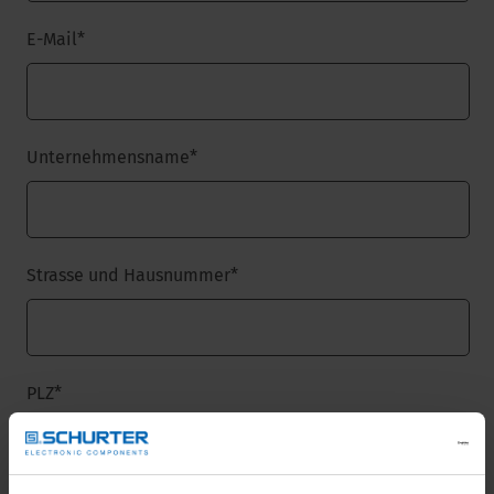
E-Mail
*
Unternehmensname
*
Strasse und Hausnummer
*
PLZ
*