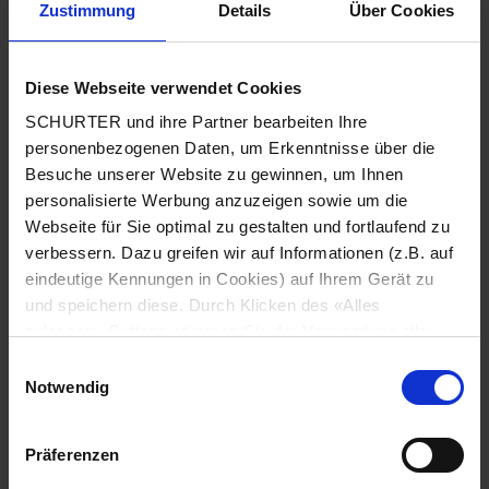
Zustimmung
Details
Über Cookies
Stadt
*
Diese Webseite verwendet Cookies
SCHURTER und ihre Partner bearbeiten Ihre
Land
*
personenbezogenen Daten, um Erkenntnisse über die
Besuche unserer Website zu gewinnen, um Ihnen
personalisierte Werbung anzuzeigen sowie um die
Webseite für Sie optimal zu gestalten und fortlaufend zu
Telefonnummer
*
verbessern. Dazu greifen wir auf Informationen (z.B. auf
eindeutige Kennungen in Cookies) auf Ihrem Gerät zu
und speichern diese. Durch Klicken des «Alles
zulassen»-Buttons stimmen Sie der Verwendung aller
SCHURTER Cookies sowie derjenigen unserer Partner
Mitteilung
*
Einwilligungsauswahl
zu. Sie können Ihre Einstellungen jederzeit ändern, indem
Notwendig
Sie auf «Cookie-Einstellungen verwalten» am Seitenende
klicken. Ihre Einstellungen werden unseren Partnern
Präferenzen
gemeldet und haben keinen Einfluss auf die
Browserdaten. Weitere Informationen erhalten Sie in