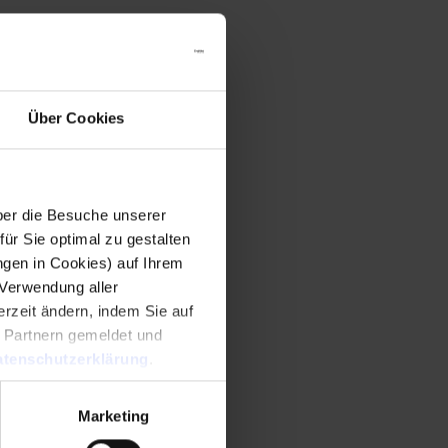
Über Cookies
er die Besuche unserer
r Sie optimal zu gestalten
ngen in Cookies) auf Ihrem
 Verwendung aller
rzeit ändern, indem Sie auf
n Partnern gemeldet und
tenschutzerklärung
.
Marketing