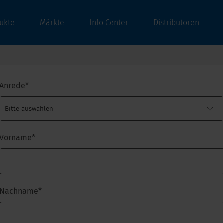
ukte
Märkte
Info Center
Distributoren
Anrede
*
Vorname
*
Nachname
*