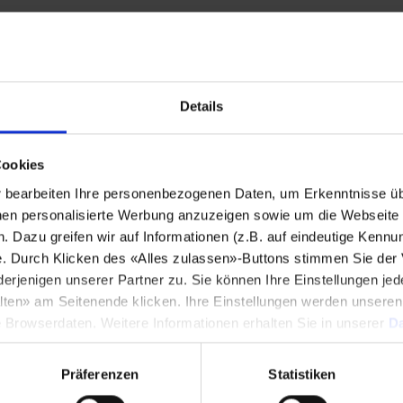
Stadt
*
Details
Land
*
Cookies
bearbeiten Ihre personenbezogenen Daten, um Erkenntnisse üb
Telefonnummer
*
en personalisierte Werbung anzuzeigen sowie um die Webseite fü
n. Dazu greifen wir auf Informationen (z.B. auf eindeutige Kennu
e. Durch Klicken des «Alles zulassen»-Buttons stimmen Sie der
enigen unserer Partner zu. Sie können Ihre Einstellungen jede
lten» am Seitenende klicken. Ihre Einstellungen werden unsere
Mitteilung
*
e Browserdaten. Weitere Informationen erhalten Sie in unserer
Da
Präferenzen
Statistiken