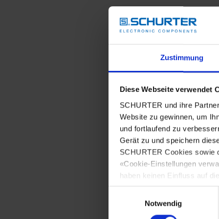
Zustimmung
Diese Webseite verwendet 
SCHURTER und ihre Partner 
Website zu gewinnen, um Ihn
und fortlaufend zu verbesser
Gerät zu und speichern dies
SCHURTER Cookies sowie derj
«Cookie-Einstellungen verwa
haben keinen Einfluss auf di
Einwilligungsauswahl
Notwendig