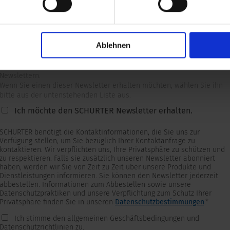
Ablehnen
Newsletter
Wir versorgen unsere Kunden mit produkt- und marktspezifischen
Newslettern.
Wenn Sie einen dieser Newsletter erhalten möchten, wählen Sie ihn
bitte aus der untenstehenden Liste aus.
Ich möchte den SCHURTER Newsletter erhalten.
SCHURTER benötigt die Kontaktinformationen, die Sie uns zur
Verfügung stellen, um Sie bezüglich Ihrer Kontaktanfrage zu
kontaktieren. Wir verpflichten uns, Ihre Privatsphäre zu schützen und
zu respektieren. Falls sie zusätzlich unseren Newsletter abonniert
haben, werden wir Sie von Zeit zu Zeit über unsere Produkte und
Dienstleistungen informieren. Sie können den Newsletter jederzeit
abbestellen. Informationen zum Abbestellen sowie unsere
Datenschutzpraktiken und unsere Verpflichtung zum Schutz Ihrer
Privatsphäre finden Sie in unseren
Datenschutzbestimmungen
.
*
Ich stimme den allgemeinen Geschäftsbedingungen und
Datenschutzrichtlinien zu.