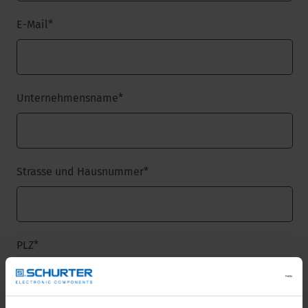
E-Mail
*
Unternehmensname
*
Strasse und Hausnummer
*
PLZ
*