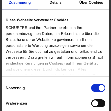
Zustimmung
Details
Über Cookies
Stadt
*
Diese Webseite verwendet Cookies
SCHURTER und ihre Partner bearbeiten Ihre
Land
*
personenbezogenen Daten, um Erkenntnisse über die
Besuche unserer Website zu gewinnen, um Ihnen
personalisierte Werbung anzuzeigen sowie um die
Webseite für Sie optimal zu gestalten und fortlaufend zu
Telefonnummer
*
verbessern. Dazu greifen wir auf Informationen (z.B. auf
eindeutige Kennungen in Cookies) auf Ihrem Gerät zu
und speichern diese. Durch Klicken des «Alles
zulassen»-Buttons stimmen Sie der Verwendung aller
SCHURTER Cookies sowie derjenigen unserer Partner
Mitteilung
*
Einwilligungsauswahl
zu. Sie können Ihre Einstellungen jederzeit ändern, indem
Notwendig
Sie auf «Cookie-Einstellungen verwalten» am Seitenende
klicken. Ihre Einstellungen werden unseren Partnern
Präferenzen
gemeldet und haben keinen Einfluss auf die
Browserdaten. Weitere Informationen erhalten Sie in