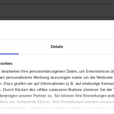
E-Mail
*
Details
Unternehmensname
*
Cookies
bearbeiten Ihre personenbezogenen Daten, um Erkenntnisse üb
en personalisierte Werbung anzuzeigen sowie um die Webseite fü
Land
*
n. Dazu greifen wir auf Informationen (z.B. auf eindeutige Kennu
e. Durch Klicken des «Alles zulassen»-Buttons stimmen Sie der
enigen unserer Partner zu. Sie können Ihre Einstellungen jede
lten» am Seitenende klicken. Ihre Einstellungen werden unsere
Postleitzahl
*
e Browserdaten. Weitere Informationen erhalten Sie in unserer
Da