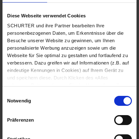
Diese Webseite verwendet Cookies
Land
*
SCHURTER und ihre Partner bearbeiten Ihre
personenbezogenen Daten, um Erkenntnisse über die
Besuche unserer Website zu gewinnen, um Ihnen
personalisierte Werbung anzuzeigen sowie um die
Webseite für Sie optimal zu gestalten und fortlaufend zu
Postleitzahl
*
verbessern. Dazu greifen wir auf Informationen (z.B. auf
eindeutige Kennungen in Cookies) auf Ihrem Gerät zu
und speichern diese. Durch Klicken des «Alles
zulassen»-Buttons stimmen Sie der Verwendung aller
Stadt
*
SCHURTER Cookies sowie derjenigen unserer Partner
Einwilligungsauswahl
zu. Sie können Ihre Einstellungen jederzeit ändern, indem
Notwendig
Sie auf «Cookie-Einstellungen verwalten» am Seitenende
klicken. Ihre Einstellungen werden unseren Partnern
Präferenzen
gemeldet und haben keinen Einfluss auf die
Telefonnummer
*
Browserdaten. Weitere Informationen erhalten Sie in
unserer
Datenschutzerklärung
.